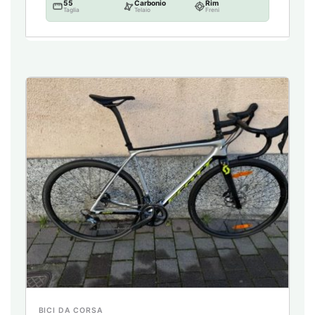
55
Carbonio
Rim
Taglia
Telaio
Freni
BICI DA CORSA