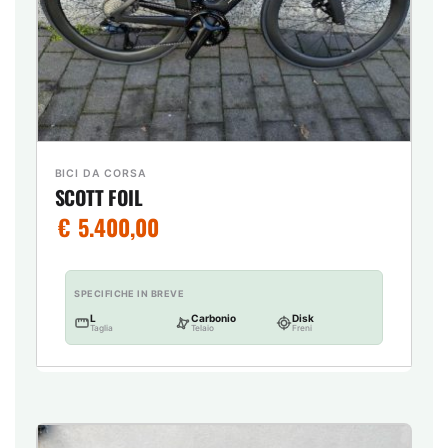
BICI DA CORSA
SCOTT FOIL
€
5.400,00
SPECIFICHE IN BREVE
L
Carbonio
Disk
Taglia
Telaio
Freni