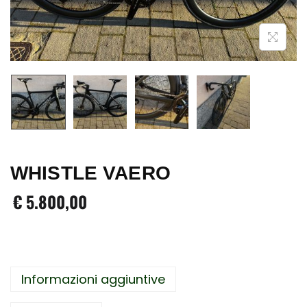
i
o
n
e
WHISTLE VAERO
€
5.800,00
Informazioni aggiuntive